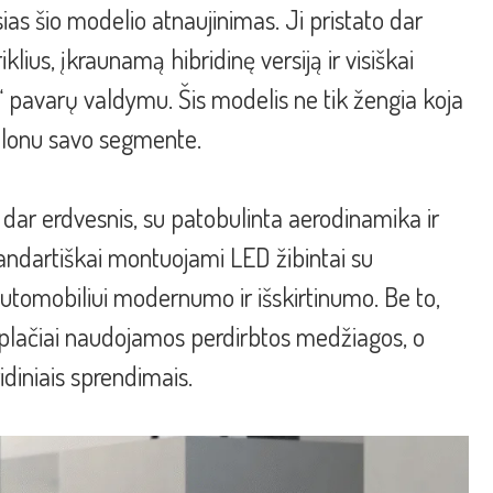
ias šio modelio atnaujinimas. Ji pristato dar
klius, įkraunamą hibridinę versiją ir visiškai
“ pavarų valdymu. Šis modelis ne tik žengia koja
etalonu savo segmente.
dar erdvesnis, su patobulinta aerodinamika ir
tandartiškai montuojami LED žibintai su
automobiliui modernumo ir išskirtinumo. Be to,
 plačiai naudojamos perdirbtos medžiagos, o
idiniais sprendimais.