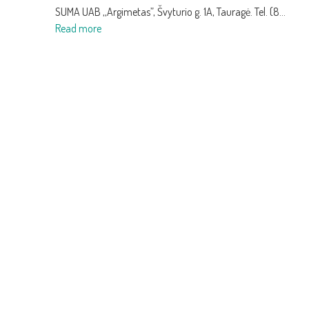
10.00
SUMA UAB ,,Argimetas”, Švyturio g. 1A, Tauragė. Tel. (8…
:
val.
Read more
Informacija
VMI
apie
parduoda
perduotus
valstybei
parduoti
perduotas
konfiskuotus
transporto
automobilius
priemones
2019
09
25