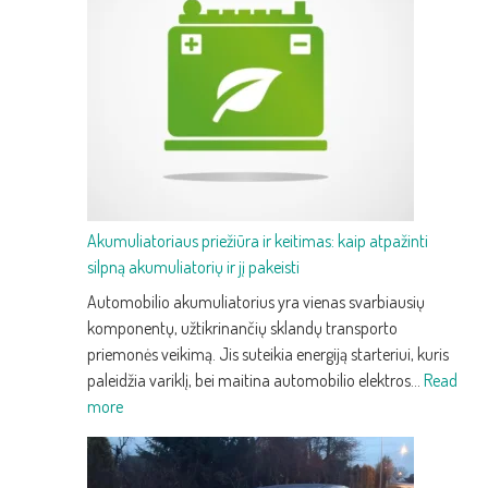
trečios
kartos
prabangus
krosoveris
su
pažangia
technologija
ir
efektyvumu
Akumuliatoriaus priežiūra ir keitimas: kaip atpažinti
silpną akumuliatorių ir jį pakeisti
Automobilio akumuliatorius yra vienas svarbiausių
komponentų, užtikrinančių sklandų transporto
priemonės veikimą. Jis suteikia energiją starteriui, kuris
paleidžia variklį, bei maitina automobilio elektros…
Read
:
more
Akumuliatoriaus
priežiūra
ir