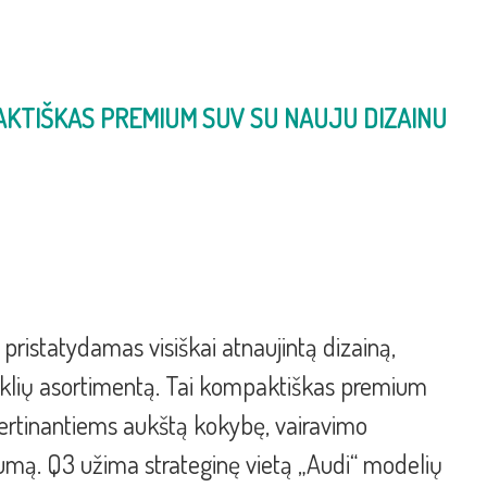
AKTIŠKAS PREMIUM SUV SU NAUJU DIZAINU
pristatydamas visiškai atnaujintą dizainą,
riklių asortimentą. Tai kompaktiškas premium
 vertinantiems aukštą kokybę, vairavimo
mą. Q3 užima strateginę vietą „Audi“ modelių