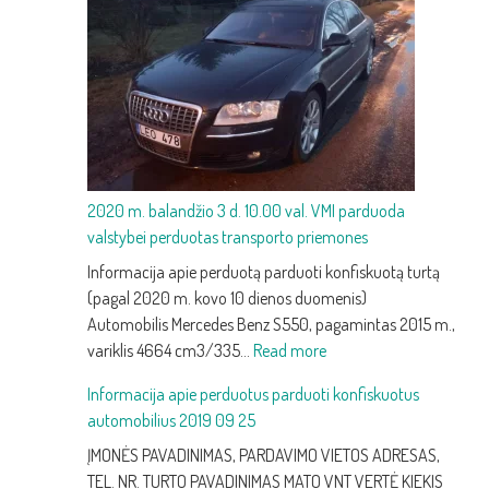
keitimas:
kaip
atpažinti
silpną
akumuliatorių
ir
jį
pakeisti
2020 m. balandžio 3 d. 10.00 val. VMI parduoda
valstybei perduotas transporto priemones
Informacija apie perduotą parduoti konfiskuotą turtą
(pagal 2020 m. kovo 10 dienos duomenis)
Automobilis Mercedes Benz S550, pagamintas 2015 m.,
:
variklis 4664 cm3/335…
Read more
2020
Informacija apie perduotus parduoti konfiskuotus
m.
automobilius 2019 09 25
balandžio
3
ĮMONĖS PAVADINIMAS, PARDAVIMO VIETOS ADRESAS,
d.
TEL. NR. TURTO PAVADINIMAS MATO VNT VERTĖ KIEKIS