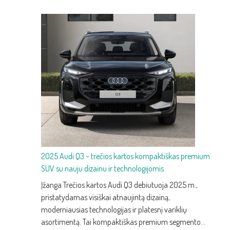
2025 Audi Q3 – trečios kartos kompaktiškas premium
SUV su nauju dizainu ir technologijomis
Įžanga Trečios kartos Audi Q3 debiutuoja 2025 m.,
pristatydamas visiškai atnaujintą dizainą,
moderniausias technologijas ir platesnį variklių
asortimentą. Tai kompaktiškas premium segmento…