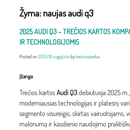
Žyma:
naujas audi q3
2025 AUDI Q3 – TREČIOS KARTOS KOMP
IR TECHNOLOGIJOMIS
Posted on
2025 10 rugpjūčio
by
keturasziedas
Įžanga
Trečios kartos
Audi Q3
debiutuoja 2025 m., 
moderniausias technologijas ir platesnį va
segmento visureigis, skirtas vairuotojams,
malonumą ir kasdienio naudojimo praktišku