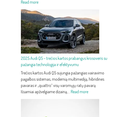
:
Read more
2025
Audi
Q3
–
trečios
kartos
kompaktiškas
premium
2025 Audi Q5 – trečios kartos prabangus krosoveris su
SUV
pažangia technologija ir efektyvumu
su
nauju
Trečios kartos Audi Q5 sujungia pažangias vairavimo
dizainu
pagalbos sistemas, modernią multimediją, hibridines
ir
pavaras ir „quattro“ visų varomųjų ratų pavarą.
technologijomis
:
Išsamiai apžvelgiame dizainą,…
Read more
2025
Audi
Q5
–