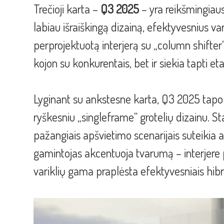
Trečioji karta –
Q3 2025
– yra reikšmingiaus
labiau išraiškingą dizainą, efektyvesnius vari
perprojektuotą interjerą su „column shifter
kojon su konkurentais, bet ir siekia tapti 
Lyginant su ankstesne karta, Q3 2025 tapo 
ryškesniu „singleframe“ grotelių dizainu. S
pažangiais apšvietimo scenarijais suteikia 
gamintojas akcentuoja tvarumą – interjere
variklių gama praplėsta efektyvesniais hibr