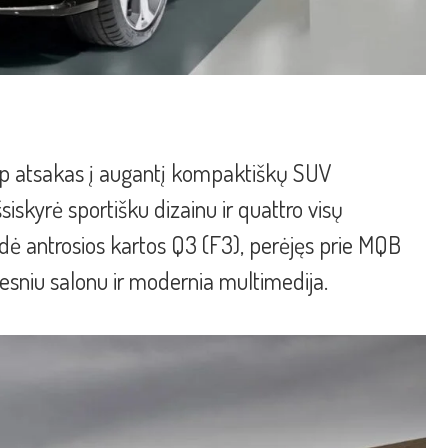
aip atsakas į augantį kompaktiškų SUV
iskyrė sportišku dizainu ir quattro visų
odė antrosios kartos Q3 (F3), perėjęs prie MQB
esniu salonu ir modernia multimedija.