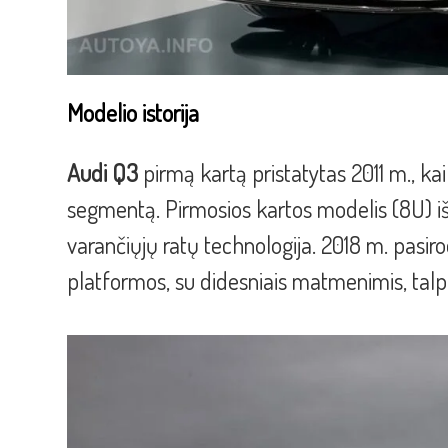
Modelio istorija
Audi Q3
pirmą kartą pristatytas 2011 m., k
segmentą. Pirmosios kartos modelis (8U) išs
varančiųjų ratų technologija. 2018 m. pasir
platformos, su didesniais matmenimis, talp