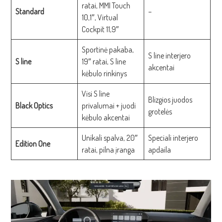
ratai, MMI Touch
Standard
–
10,1″, Virtual
Cockpit 11,9″
Sportinė pakaba,
S line interjero
S line
19″ ratai, S line
akcentai
kėbulo rinkinys
Visi S line
Blizgios juodos
Black Optics
privalumai + juodi
grotelės
kėbulo akcentai
Unikali spalva, 20″
Speciali interjero
Edition One
ratai, pilna įranga
apdaila