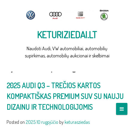
Skip
to
content
KETURIZIEDAI.LT
Naudoti Audi, VW automobiliai, automobilių
supirkimas, automobilių aukcionai ir skelbimai
Žyma:
audi q3 saugumas
2025 AUDI Q3 – TREČIOS KARTOS
KOMPAKTIŠKAS PREMIUM SUV SU NAUJU
DIZAINU IR TECHNOLOGIJOMIS
Posted on
2025 10 rugpjūčio
by
keturasziedas