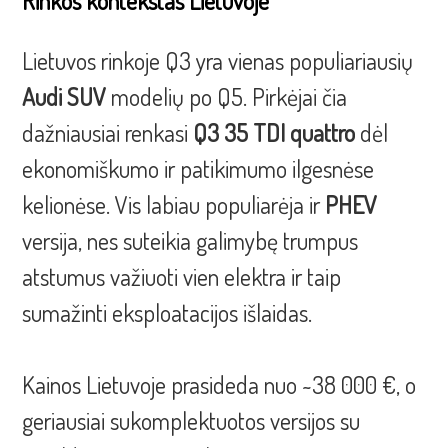
Rinkos kontekstas Lietuvoje
Lietuvos rinkoje Q3 yra vienas populiariausių
Audi SUV
modelių po Q5. Pirkėjai čia
dažniausiai renkasi
Q3 35 TDI quattro
dėl
ekonomiškumo ir patikimumo ilgesnėse
kelionėse. Vis labiau populiarėja ir
PHEV
versija, nes suteikia galimybę trumpus
atstumus važiuoti vien elektra ir taip
sumažinti eksploatacijos išlaidas.
Kainos Lietuvoje prasideda nuo ~38 000 €, o
geriausiai sukomplektuotos versijos su