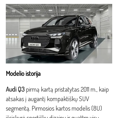
Modelio istorija
Audi Q3
pirmą kartą pristatytas 2011 m., kaip
atsakas į augantį kompaktiškų SUV
segmentą. Pirmosios kartos modelis (8U)
išsiskyrė sportišku dizainu ir quattro visų