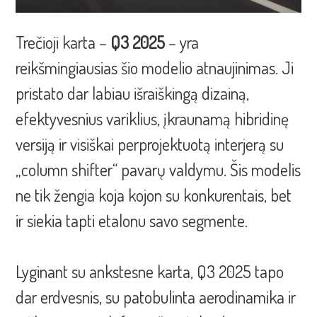
Trečioji karta –
Q3 2025
– yra
reikšmingiausias šio modelio atnaujinimas. Ji
pristato dar labiau išraiškingą dizainą,
efektyvesnius variklius, įkraunamą hibridinę
versiją ir visiškai perprojektuotą interjerą su
„column shifter“ pavarų valdymu. Šis modelis
ne tik žengia koja kojon su konkurentais, bet
ir siekia tapti etalonu savo segmente.
Lyginant su ankstesne karta, Q3 2025 tapo
dar erdvesnis, su patobulinta aerodinamika ir