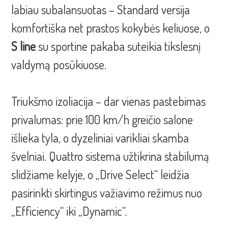
labiau subalansuotas – Standard versija
komfortiška net prastos kokybės keliuose, o
S line
su sportine pakaba suteikia tikslesnį
valdymą posūkiuose.
Triukšmo izoliacija – dar vienas pastebimas
privalumas: prie 100 km/h greičio salone
išlieka tyla, o dyzeliniai varikliai skamba
švelniai. Quattro sistema užtikrina stabilumą
slidžiame kelyje, o „Drive Select“ leidžia
pasirinkti skirtingus važiavimo režimus nuo
„Efficiency“ iki „Dynamic“.