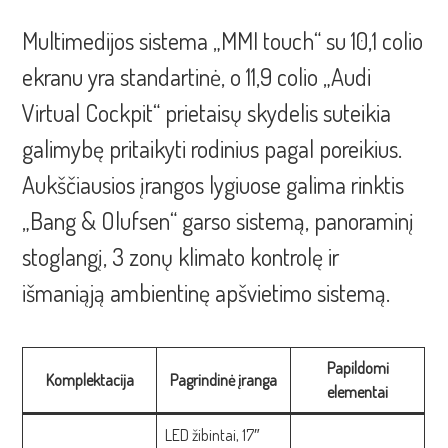
Multimedijos sistema „MMI touch“ su 10,1 colio
ekranu yra standartinė, o 11,9 colio „Audi
Virtual Cockpit“ prietaisų skydelis suteikia
galimybę pritaikyti rodinius pagal poreikius.
Aukščiausios įrangos lygiuose galima rinktis
„Bang & Olufsen“ garso sistemą, panoraminį
stoglangį, 3 zonų klimato kontrolę ir
išmaniąją ambientinę apšvietimo sistemą.
Papildomi
Komplektacija
Pagrindinė įranga
elementai
LED žibintai, 17″