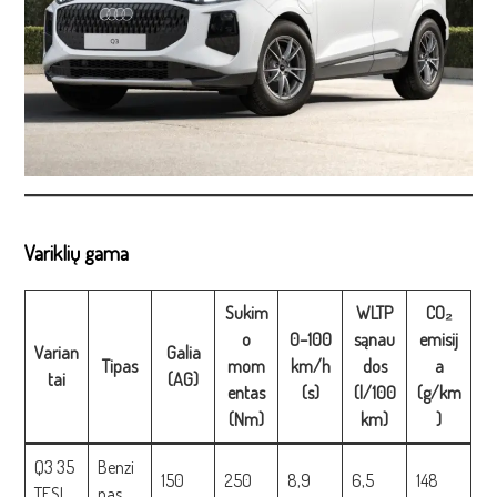
Variklių gama
Sukim
WLTP
CO₂
o
0–100
sąnau
emisij
Varian
Galia
Tipas
mom
km/h
dos
a
tai
(AG)
entas
(s)
(l/100
(g/km
(Nm)
km)
)
Q3 35
Benzi
150
250
8,9
6,5
148
TFSI
nas