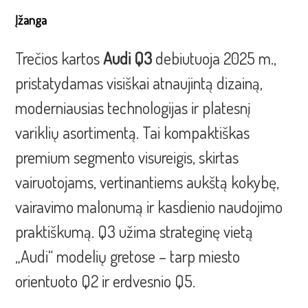
Įžanga
Trečios kartos
Audi Q3
debiutuoja 2025 m.,
pristatydamas visiškai atnaujintą dizainą,
moderniausias technologijas ir platesnį
variklių asortimentą. Tai kompaktiškas
premium segmento visureigis, skirtas
vairuotojams, vertinantiems aukštą kokybę,
vairavimo malonumą ir kasdienio naudojimo
praktiškumą. Q3 užima strateginę vietą
„Audi“ modelių gretose – tarp miesto
orientuoto Q2 ir erdvesnio Q5.