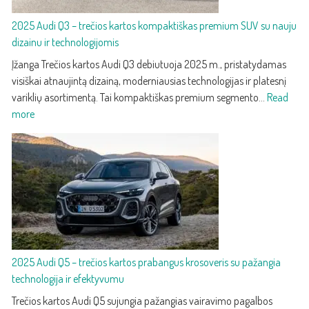
2025 Audi Q3 – trečios kartos kompaktiškas premium SUV su nauju
dizainu ir technologijomis
Įžanga Trečios kartos Audi Q3 debiutuoja 2025 m., pristatydamas
visiškai atnaujintą dizainą, moderniausias technologijas ir platesnį
variklių asortimentą. Tai kompaktiškas premium segmento…
Read
:
more
2025
Audi
Q3
–
trečios
kartos
kompaktiškas
premium
2025 Audi Q5 – trečios kartos prabangus krosoveris su pažangia
SUV
technologija ir efektyvumu
su
nauju
Trečios kartos Audi Q5 sujungia pažangias vairavimo pagalbos