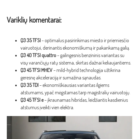
Variklių komentarai:
Q3 35 TFSI
– optimalus pasirinkimas miesto ir priemiesčio
vairuotojui, derinantis ekonomiškumą ir pakankamą galią.
Q3 40 TFSI quattro
– galingesnis benzininis variantas su
visų varančiųjų ratų sistema, skirtas dažnai keliaujantiems.
Q3 45 TFSI MHEV
– mild-hybrid technologija užtikrina
geresnę akceleraciją ir sumažina sąnaudas.
Q3 35 TDI
– ekonomiškiausias variantas ilgiems
atstumams, ypač mėgstamas tarp magistralių vairuotojų.
Q3 45 TFSI e
– įkraunamas hibridas, leidžiantis kasdienius
atstumus įveikti vien elektra.