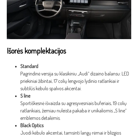
Išorės komplektacijos
Standard
Pagrindinė versija su klasikiniu „Audi“ dizaino balansu: LED
priekiniai žibintai, 17 colių lengvojo lydinio ratlankiai ir
subtilūs kėbulo spalvos akcentai.
S line
Sportiškesnė išvaizda su agresyvesniais buferiais, 19 colių
ratlankiais, žemiau nuleista pakaba ir unikaliomis „S line“
emblemos detalėmis.
Black Optics
Juodi kėbulo akcentai, tamsinti langų rėmai ir blizgios