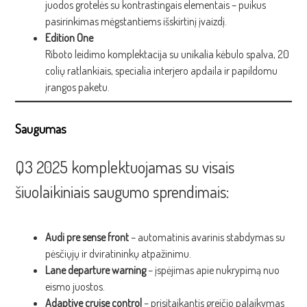
juodos grotelės su kontrastingais elementais – puikus
pasirinkimas mėgstantiems išskirtinį įvaizdį.
Edition One
Riboto leidimo komplektacija su unikalia kėbulo spalva, 20
colių ratlankiais, specialia interjero apdaila ir papildomu
įrangos paketu.
Saugumas
Q3 2025 komplektuojamas su visais
šiuolaikiniais saugumo sprendimais:
Audi pre sense front
– automatinis avarinis stabdymas su
pėsčiųjų ir dviratininkų atpažinimu.
Lane departure warning
– įspėjimas apie nukrypimą nuo
eismo juostos.
Adaptive cruise control
– prisitaikantis greičio palaikymas