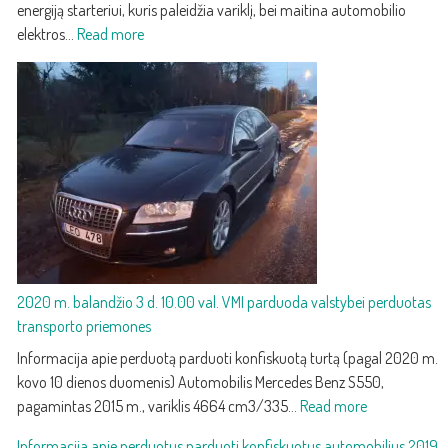
energiją starteriui, kuris paleidžia variklį, bei maitina automobilio
:
elektros…
Read more
Akumuliatoriaus
priežiūra
ir
keitimas:
kaip
atpažinti
silpną
akumuliatorių
ir
jį
pakeisti
2020 m. balandžio 3 d. 10.00 val. VMI parduoda valstybei perduotas
transporto priemones
Informacija apie perduotą parduoti konfiskuotą turtą (pagal 2020 m.
kovo 10 dienos duomenis) Automobilis Mercedes Benz S550,
:
pagamintas 2015 m., variklis 4664 cm3/335…
Read more
2020
Informacija apie perduotus parduoti konfiskuotus automobilius 2019