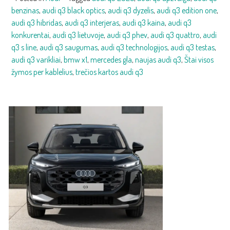
benzinas
,
audi q3 black optics
,
audi q3 dyzelis
,
audi q3 edition one
,
audi q3 hibridas
,
audi q3 interjeras
,
audi q3 kaina
,
audi q3
konkurentai
,
audi q3 lietuvoje
,
audi q3 phev
,
audi q3 quattro
,
audi
q3 s line
,
audi q3 saugumas
,
audi q3 technologijos
,
audi q3 testas
,
audi q3 varikliai
,
bmw x1
,
mercedes gla
,
naujas audi q3
,
Štai visos
žymos per kablelius
,
trečios kartos audi q3