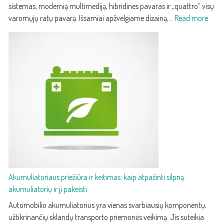
dizainu
sistemas, modernią multimediją, hibridines pavaras ir „quattro“ visų
ir
:
varomųjų ratų pavarą. Išsamiai apžvelgiame dizainą,…
Read more
technologijomis
2025
Audi
Q5
–
treči
karto
prab
kroso
su
paža
techn
ir
efek
Akumuliatoriaus priežiūra ir keitimas: kaip atpažinti silpną
akumuliatorių ir jį pakeisti
Automobilio akumuliatorius yra vienas svarbiausių komponentų,
užtikrinančių sklandų transporto priemonės veikimą. Jis suteikia