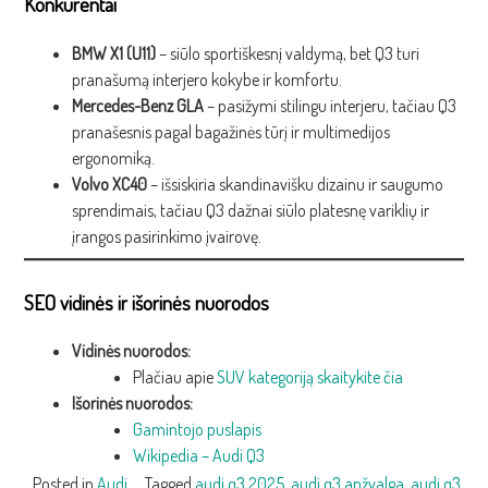
Konkurentai
BMW X1 (U11)
– siūlo sportiškesnį valdymą, bet Q3 turi
pranašumą interjero kokybe ir komfortu.
Mercedes-Benz GLA
– pasižymi stilingu interjeru, tačiau Q3
pranašesnis pagal bagažinės tūrį ir multimedijos
ergonomiką.
Volvo XC40
– išsiskiria skandinavišku dizainu ir saugumo
sprendimais, tačiau Q3 dažnai siūlo platesnę variklių ir
įrangos pasirinkimo įvairovę.
SEO vidinės ir išorinės nuorodos
Vidinės nuorodos:
Plačiau apie
SUV kategoriją skaitykite čia
Išorinės nuorodos:
Gamintojo puslapis
Wikipedia – Audi Q3
Posted in
Audi
Tagged
audi q3 2025
,
audi q3 apžvalga
,
audi q3