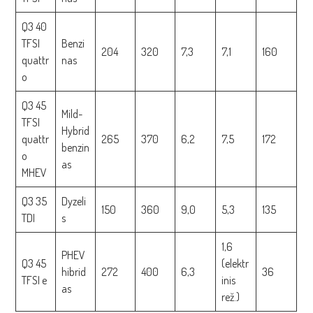
Q3 40
TFSI
Benzi
204
320
7,3
7,1
160
quattr
nas
o
Q3 45
Mild-
TFSI
Hybrid
quattr
265
370
6,2
7,5
172
benzin
o
as
MHEV
Q3 35
Dyzeli
150
360
9,0
5,3
135
TDI
s
1,6
PHEV
Q3 45
(elektr
hibrid
272
400
6,3
36
TFSI e
inis
as
rež.)