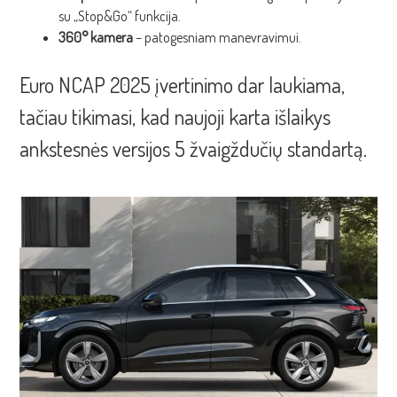
su „Stop&Go“ funkcija.
360° kamera
– patogesniam manevravimui.
Euro NCAP 2025 įvertinimo dar laukiama,
tačiau tikimasi, kad naujoji karta išlaikys
ankstesnės versijos 5 žvaigždučių standartą.