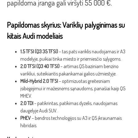
papildoma įranga gali viršyti 55 000 €.
Papildomas skyrius: Variklių palyginimas su
kitais Audi modeliais
1.5 TFSI (Q3 35 TFSI)
– tas pats variklis naudojamas ir A3
modelyje, puikiai tinka miesto ir priemiesčio sąlygoms.
2.0 TFSI (Q3 40 TFSI)
– artimas Q5 baziniam benzino
varikliui, suteikiantis pakankamai galios užmiestyje.
Mild-Hybrid 2.0 TFSI
– optimizuotas greitesniam
įsibėgėjimui ir mažesnėms sąnaudoms, panašiai kaip Q5
MHEV.
2.0 TDI
– patikrintas, patikimas dyzelis, naudojamas
daugelyje Audi SUV.
PHEV
– bendros technologijos su A3 ir Q5 įkraunamais
hibridais.