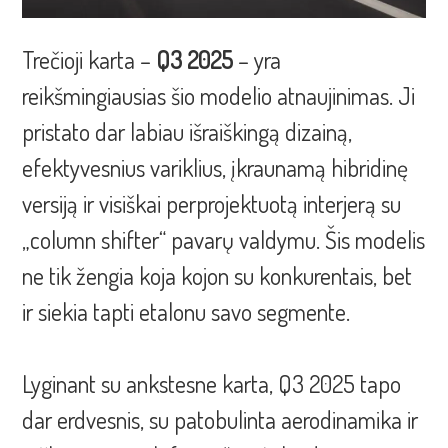
Trečioji karta –
Q3 2025
– yra
reikšmingiausias šio modelio atnaujinimas. Ji
pristato dar labiau išraiškingą dizainą,
efektyvesnius variklius, įkraunamą hibridinę
versiją ir visiškai perprojektuotą interjerą su
„column shifter“ pavarų valdymu. Šis modelis
ne tik žengia koja kojon su konkurentais, bet
ir siekia tapti etalonu savo segmente.
Lyginant su ankstesne karta, Q3 2025 tapo
dar erdvesnis, su patobulinta aerodinamika ir