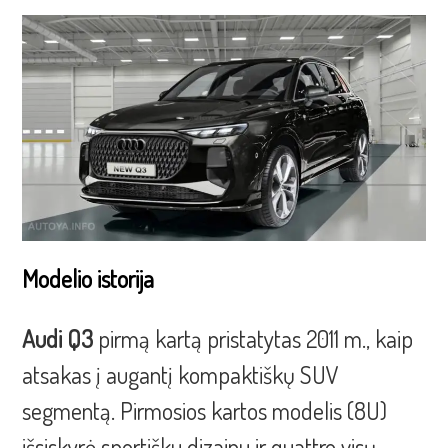
Modelio istorija
Audi Q3
pirmą kartą pristatytas 2011 m., kaip
atsakas į augantį kompaktiškų SUV
segmentą. Pirmosios kartos modelis (8U)
išsiskyrė sportišku dizainu ir quattro visų