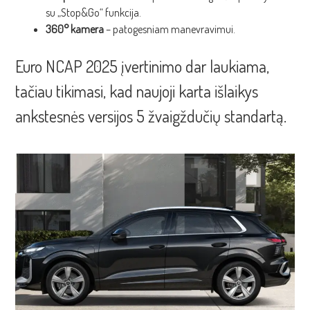
su „Stop&Go“ funkcija.
360° kamera
– patogesniam manevravimui.
Euro NCAP 2025 įvertinimo dar laukiama,
tačiau tikimasi, kad naujoji karta išlaikys
ankstesnės versijos 5 žvaigždučių standartą.