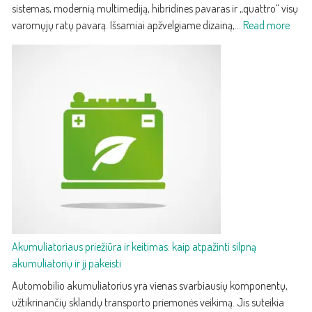
dizainu
sistemas, modernią multimediją, hibridines pavaras ir „quattro“ visų
ir
:
varomųjų ratų pavarą. Išsamiai apžvelgiame dizainą,…
Read more
technologijomis
2025
Audi
Q5
–
treči
karto
prab
kroso
su
paža
techn
ir
efek
Akumuliatoriaus priežiūra ir keitimas: kaip atpažinti silpną
akumuliatorių ir jį pakeisti
Automobilio akumuliatorius yra vienas svarbiausių komponentų,
užtikrinančių sklandų transporto priemonės veikimą. Jis suteikia