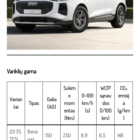
Variklių gama
Sukim
WLTP
CO₂
o
0–100
sąnau
emisij
Varian
Galia
Tipas
mom
km/h
dos
a
tai
(AG)
entas
(s)
(l/100
(g/km
(Nm)
km)
)
Q3 35
Benzi
150
250
8,9
6,5
148
TFSI
nas