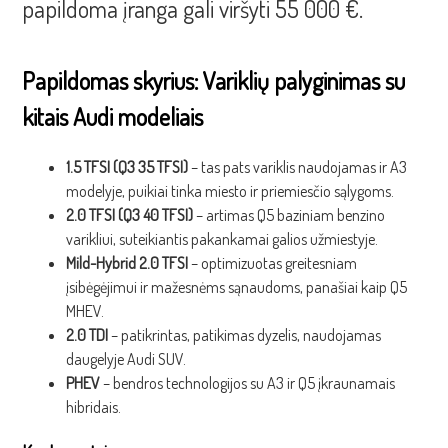
papildoma įranga gali viršyti 55 000 €.
Papildomas skyrius: Variklių palyginimas su
kitais Audi modeliais
1.5 TFSI (Q3 35 TFSI)
– tas pats variklis naudojamas ir A3
modelyje, puikiai tinka miesto ir priemiesčio sąlygoms.
2.0 TFSI (Q3 40 TFSI)
– artimas Q5 baziniam benzino
varikliui, suteikiantis pakankamai galios užmiestyje.
Mild-Hybrid 2.0 TFSI
– optimizuotas greitesniam
įsibėgėjimui ir mažesnėms sąnaudoms, panašiai kaip Q5
MHEV.
2.0 TDI
– patikrintas, patikimas dyzelis, naudojamas
daugelyje Audi SUV.
PHEV
– bendros technologijos su A3 ir Q5 įkraunamais
hibridais.