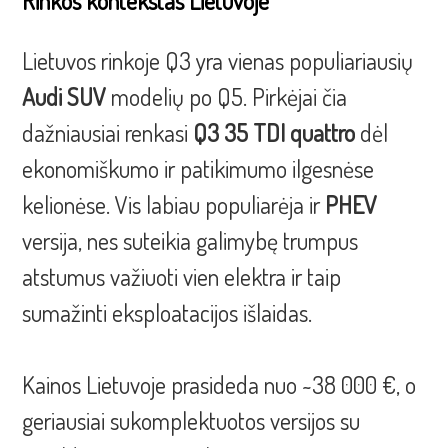
Rinkos kontekstas Lietuvoje
Lietuvos rinkoje Q3 yra vienas populiariausių
Audi SUV
modelių po Q5. Pirkėjai čia
dažniausiai renkasi
Q3 35 TDI quattro
dėl
ekonomiškumo ir patikimumo ilgesnėse
kelionėse. Vis labiau populiarėja ir
PHEV
versija, nes suteikia galimybę trumpus
atstumus važiuoti vien elektra ir taip
sumažinti eksploatacijos išlaidas.
Kainos Lietuvoje prasideda nuo ~38 000 €, o
geriausiai sukomplektuotos versijos su