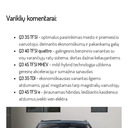
Variklių komentarai:
Q3 35 TFSI
– optimalus pasirinkimas miesto ir priemiesčio
vairuotojui, derinantis ekonomiškumą ir pakankamą galią.
Q3 40 TFSI quattro
– galingesnis benzininis variantas su
visų varančiųjų ratų sistema, skirtas dažnai keliaujantiems.
Q3 45 TFSI MHEV
– mild-hybrid technologija užtikrina
geresnę akceleraciją ir sumažina sąnaudas.
Q3 35 TDI
– ekonomiškiausias variantas ilgiems
atstumams, ypač mėgstamas tarp magistralių vairuotojų.
Q3 45 TFSI e
– įkraunamas hibridas, leidžiantis kasdienius
atstumus įveikti vien elektra.