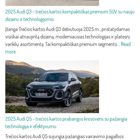
2025 Audi Q3 – trečios kartos kompaktiškas premium SUV su nauju
dizainu ir technologijomis
Įžanga Trečios kartos Audi Q3 debiutuoja 2025 m., pristatydamas
visiškai atnaujintą dizainą, moderniausias technologijas ir platesnį
variklių asortimentą. Tai kompaktiškas premium segmento…
Read
:
more
2025
Audi
Q3
–
trečios
kartos
kompaktiškas
premium
2025 Audi Q5 – trečios kartos prabangus krosoveris su pažangia
SUV
technologija ir efektyvumu
su
nauju
Trečios kartos Audi Q5 sujungia pažangias vairavimo pagalbos