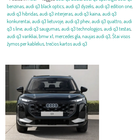
benzinas
,
audi q3 black optics
,
audi q3 dyzelis
,
audi q3 edition one
,
audi q3 hibridas
,
audi q3 interjeras
,
audi q3 kaina
,
audi q3
konkurentai
,
audi q3 lietuvoje
,
audi q3 phev
,
audi q3 quattro
,
audi
q3 s line
,
audi q3 saugumas
,
audi q3 technologijos
,
audi q3 testas
,
audi q3 varikliai
,
bmw x1
,
mercedes gla
,
naujas audi q3
,
Štai visos
žymos per kablelius
,
trečios kartos audi q3