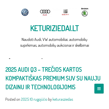
Skip
to
content
KETURIZIEDAI.LT
Naudoti Audi, VW automobiliai, automobilių
supirkimas, automobilių aukcionai ir skelbimai
Žyma:
audi q3 konkurentai
2025 AUDI Q3 – TREČIOS KARTOS
KOMPAKTIŠKAS PREMIUM SUV SU NAUJU
DIZAINU IR TECHNOLOGIJOMIS
Posted on
2025 10 rugpjūčio
by
keturasziedas