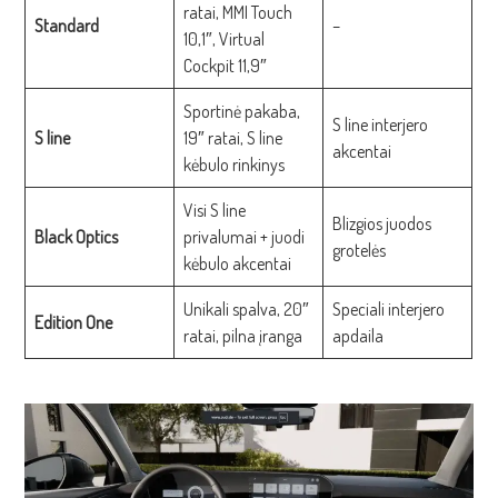
ratai, MMI Touch
Standard
–
10,1″, Virtual
Cockpit 11,9″
Sportinė pakaba,
S line interjero
S line
19″ ratai, S line
akcentai
kėbulo rinkinys
Visi S line
Blizgios juodos
Black Optics
privalumai + juodi
grotelės
kėbulo akcentai
Unikali spalva, 20″
Speciali interjero
Edition One
ratai, pilna įranga
apdaila