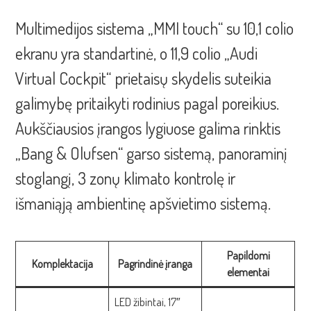
Multimedijos sistema „MMI touch“ su 10,1 colio
ekranu yra standartinė, o 11,9 colio „Audi
Virtual Cockpit“ prietaisų skydelis suteikia
galimybę pritaikyti rodinius pagal poreikius.
Aukščiausios įrangos lygiuose galima rinktis
„Bang & Olufsen“ garso sistemą, panoraminį
stoglangį, 3 zonų klimato kontrolę ir
išmaniąją ambientinę apšvietimo sistemą.
Papildomi
Komplektacija
Pagrindinė įranga
elementai
LED žibintai, 17″