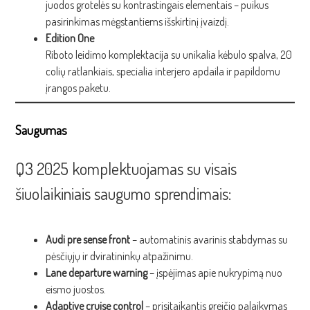
juodos grotelės su kontrastingais elementais – puikus
pasirinkimas mėgstantiems išskirtinį įvaizdį.
Edition One
Riboto leidimo komplektacija su unikalia kėbulo spalva, 20
colių ratlankiais, specialia interjero apdaila ir papildomu
įrangos paketu.
Saugumas
Q3 2025 komplektuojamas su visais
šiuolaikiniais saugumo sprendimais:
Audi pre sense front
– automatinis avarinis stabdymas su
pėsčiųjų ir dviratininkų atpažinimu.
Lane departure warning
– įspėjimas apie nukrypimą nuo
eismo juostos.
Adaptive cruise control
– prisitaikantis greičio palaikymas