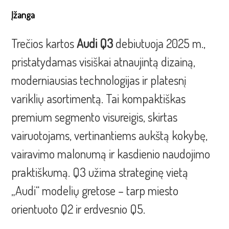
Įžanga
Trečios kartos
Audi Q3
debiutuoja 2025 m.,
pristatydamas visiškai atnaujintą dizainą,
moderniausias technologijas ir platesnį
variklių asortimentą. Tai kompaktiškas
premium segmento visureigis, skirtas
vairuotojams, vertinantiems aukštą kokybę,
vairavimo malonumą ir kasdienio naudojimo
praktiškumą. Q3 užima strateginę vietą
„Audi“ modelių gretose – tarp miesto
orientuoto Q2 ir erdvesnio Q5.