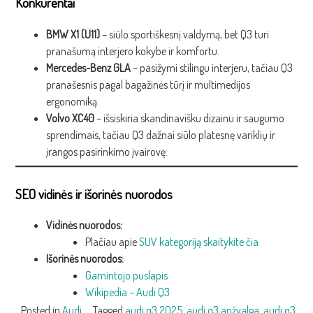
Konkurentai
BMW X1 (U11)
– siūlo sportiškesnį valdymą, bet Q3 turi
pranašumą interjero kokybe ir komfortu.
Mercedes-Benz GLA
– pasižymi stilingu interjeru, tačiau Q3
pranašesnis pagal bagažinės tūrį ir multimedijos
ergonomiką.
Volvo XC40
– išsiskiria skandinavišku dizainu ir saugumo
sprendimais, tačiau Q3 dažnai siūlo platesnę variklių ir
įrangos pasirinkimo įvairovę.
SEO vidinės ir išorinės nuorodos
Vidinės nuorodos:
Plačiau apie
SUV kategoriją skaitykite čia
Išorinės nuorodos:
Gamintojo puslapis
Wikipedia – Audi Q3
Posted in
Audi
Tagged
audi q3 2025
,
audi q3 apžvalga
,
audi q3