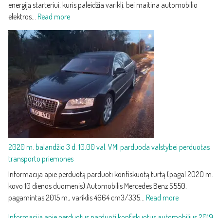
energiją starteriui, kuris paleidžia variklį, bei maitina automobilio
:
elektros…
Read more
Akumuliatoriaus
priežiūra
ir
keitimas:
kaip
atpažinti
silpną
akumuliatorių
ir
jį
pakeisti
2020 m. balandžio 3 d. 10.00 val. VMI parduoda valstybei perduotas
transporto priemones
Informacija apie perduotą parduoti konfiskuotą turtą (pagal 2020 m.
kovo 10 dienos duomenis) Automobilis Mercedes Benz S550,
:
pagamintas 2015 m., variklis 4664 cm3/335…
Read more
2020
Informacija apie perduotus parduoti konfiskuotus automobilius 2019