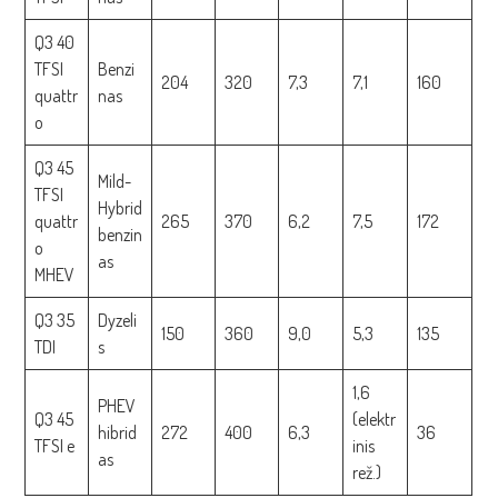
Q3 40
TFSI
Benzi
204
320
7,3
7,1
160
quattr
nas
o
Q3 45
Mild-
TFSI
Hybrid
quattr
265
370
6,2
7,5
172
benzin
o
as
MHEV
Q3 35
Dyzeli
150
360
9,0
5,3
135
TDI
s
1,6
PHEV
Q3 45
(elektr
hibrid
272
400
6,3
36
TFSI e
inis
as
rež.)