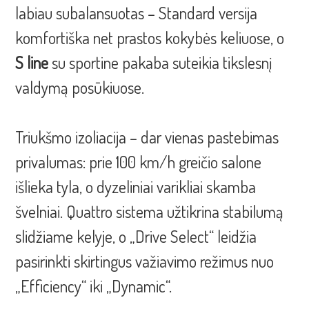
labiau subalansuotas – Standard versija
komfortiška net prastos kokybės keliuose, o
S line
su sportine pakaba suteikia tikslesnį
valdymą posūkiuose.
Triukšmo izoliacija – dar vienas pastebimas
privalumas: prie 100 km/h greičio salone
išlieka tyla, o dyzeliniai varikliai skamba
švelniai. Quattro sistema užtikrina stabilumą
slidžiame kelyje, o „Drive Select“ leidžia
pasirinkti skirtingus važiavimo režimus nuo
„Efficiency“ iki „Dynamic“.