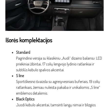
Išorės komplektacijos
Standard
Pagrindinė versija su klasikiniu „Audi“ dizaino balansu: LED
priekiniai žibintai, 17 colių lengvojo lydinio ratlankiai ir
subtilūs kėbulo spalvos akcentai.
S line
Sportiškesnė išvaizda su agresyvesniais buferiais, 19 colių
ratlankiais, žemiau nuleista pakaba ir unikaliomis „S line“
emblemos detalėmis.
Black Optics
Juodi kėbulo akcentai, tamsinti langų rėmai ir blizgios