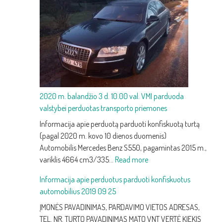
keitimas:
kaip
atpažinti
silpną
akumuliatorių
ir
jį
pakeisti
2020 m. balandžio 3 d. 10.00 val. VMI parduoda
valstybei perduotas transporto priemones
Informacija apie perduotą parduoti konfiskuotą turtą
(pagal 2020 m. kovo 10 dienos duomenis)
Automobilis Mercedes Benz S550, pagamintas 2015 m.,
:
variklis 4664 cm3/335…
Read more
2020
Informacija apie perduotus parduoti konfiskuotus
m.
automobilius 2019 09 25
balandžio
3
ĮMONĖS PAVADINIMAS, PARDAVIMO VIETOS ADRESAS,
d.
TEL. NR. TURTO PAVADINIMAS MATO VNT VERTĖ KIEKIS