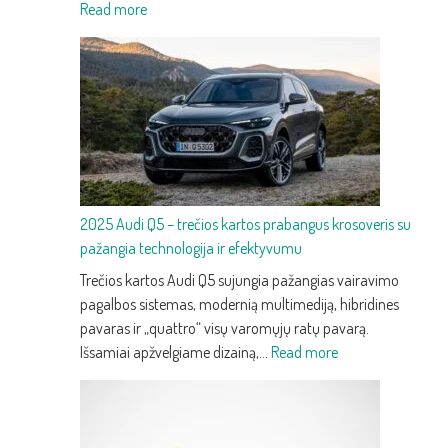
:
Read more
2025
Audi
Q3
–
trečios
kartos
kompaktiškas
premium
2025 Audi Q5 – trečios kartos prabangus krosoveris su
SUV
pažangia technologija ir efektyvumu
su
nauju
Trečios kartos Audi Q5 sujungia pažangias vairavimo
dizainu
pagalbos sistemas, modernią multimediją, hibridines
ir
pavaras ir „quattro“ visų varomųjų ratų pavarą.
technologijomis
:
Išsamiai apžvelgiame dizainą,…
Read more
2025
Audi
Q5
–