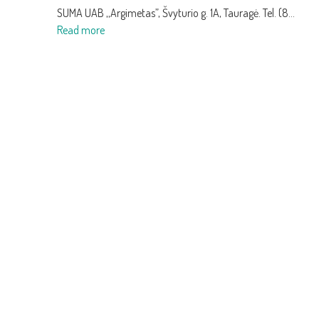
10.00
SUMA UAB ,,Argimetas”, Švyturio g. 1A, Tauragė. Tel. (8…
:
val.
Read more
Informacija
VMI
apie
parduoda
perduotus
valstybei
parduoti
perduotas
konfiskuotus
transporto
automobilius
priemones
2019
09
25