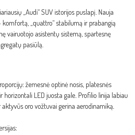
ariausių „Audi“ SUV istorijos puslapį. Nauja
 – komfortą, „quattro“ stabilumą ir prabangią
snę vairuotojo asistentų sistemą, spartesnę
agregatų pasiūlą.
proporcijų: žemesnė optinė nosis, platesnės
 horizontali LED juosta gale. Profilio linija labiau
r aktyvūs oro vožtuvai gerina aerodinamiką.
rsijas: