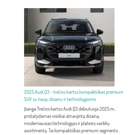
2025 Audi Q3 – trečios kartos kompaktiškas premium
SUV su nauju dizainu ir technologijomis
Įžanga Trečios kartos Audi Q3 debiutuoja 2025 m.,
pristatydamas visiškai atnaujintą dizainą,
moderniausias technologijas ir platesnį variklių
asortimentą. Tai kompaktiškas premium segmento…