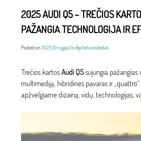
2025 AUDI Q5 – TREČIOS KAR
PAŽANGIA TECHNOLOGIJA IR 
Posted on
2025 10 rugpjūčio
by
keturasziedas
Trečios kartos
Audi Q5
sujungia pažangias 
multimediją, hibridines pavaras ir „quattro
apžvelgiame dizainą, vidų, technologijas, v