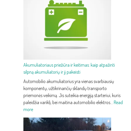
trečios
kartos
prabangus
krosoveris
su
pažangia
technologija
ir
efektyvumu
Akumuliatoriaus priežiūra ir keitimas: kaip atpažinti
silpną akumuliatorių ir jį pakeisti
Automobilio akumuliatorius yra vienas svarbiausių
komponentų, užtikrinančių sklandų transporto
priemonės veikimą. Jis suteikia energiją starteriui, kuris
paleidžia variklį, bei maitina automobilio elektros…
Read
:
more
Akumuliatoriaus
priežiūra
ir