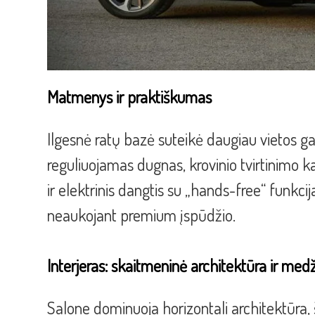
Matmenys ir praktiškumas
Ilgesnė ratų bazė suteikė daugiau vietos g
reguliuojamas dugnas, krovinio tvirtinimo 
ir elektrinis dangtis su „hands-free“ funkci
neaukojant premium įspūdžio.
Interjeras: skaitmeninė architektūra ir med
Salone dominuoja horizontali architektūra, š