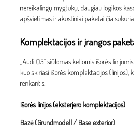
nereikalingų mygtukų, daugiau logikos k
apšvietimas ir akustiniai paketai čia sukuri
Komplektacijos ir įrangos paket
„Audi Q5“ siūlomas keliomis išorės linijomis 
kuo skiriasi išorės komplektacijos (linijos),
renkantis.
Išorės linijos (eksterjero komplektacijos)
Bazė (Grundmodell / Base exterior)