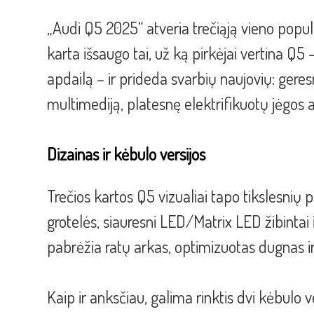
„Audi Q5 2025“ atveria trečiąją vieno populi
karta išsaugo tai, už ką pirkėjai vertina Q5
apdailą – ir prideda svarbių naujovių: gere
multimediją, platesnę elektrifikuotų jėgos 
Dizainas ir kėbulo versijos
Trečios kartos Q5 vizualiai tapo tikslesnių 
grotelės, siauresni LED/Matrix LED žibintai ir
pabrėžia ratų arkas, optimizuotas dugnas i
Kaip ir anksčiau, galima rinktis dvi kėbulo ve