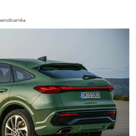
nė aerodinamika.