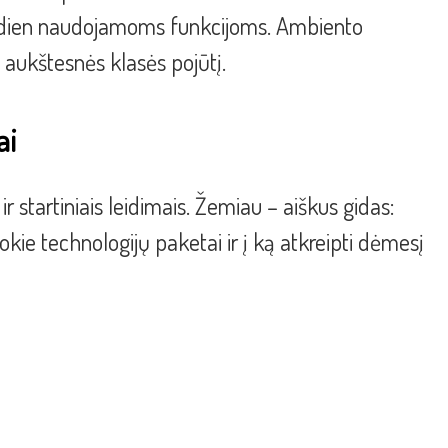
asdien naudojamoms funkcijoms. Ambiento
a aukštesnės klasės pojūtį.
ai
ir startiniais leidimais. Žemiau – aiškus gidas:
 kokie technologijų paketai ir į ką atkreipti dėmesį