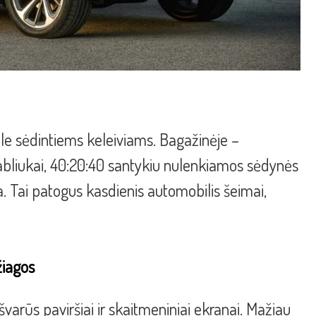
ale sėdintiems keleiviams. Bagažinėje –
kabliukai, 40:20:40 santykiu nulenkiamos sėdynės
ja. Tai patogus kasdienis automobilis šeimai,
žiagos
varūs paviršiai ir skaitmeniniai ekranai. Mažiau