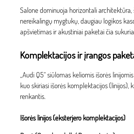
Salone dominuoja horizontali architektūra, š
nereikalingų mygtukų, daugiau logikos k
apšvietimas ir akustiniai paketai čia sukuri
Komplektacijos ir įrangos paket
„Audi Q5“ siūlomas keliomis išorės linijomis 
kuo skiriasi išorės komplektacijos (linijos),
renkantis.
Išorės linijos (eksterjero komplektacijos)