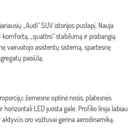
ariausių „Audi“ SUV istorijos puslapį. Nauja
 – komfortą, „quattro“ stabilumą ir prabangią
snę vairuotojo asistentų sistemą, spartesnę
agregatų pasiūlą.
proporcijų: žemesnė optinė nosis, platesnės
 horizontali LED juosta gale. Profilio linija labiau
r aktyvūs oro vožtuvai gerina aerodinamiką.