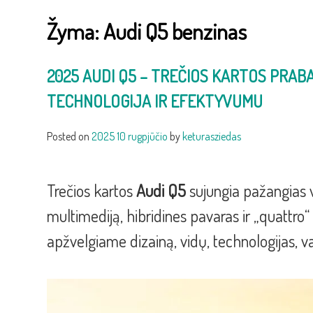
Žyma:
Audi Q5 benzinas
2025 AUDI Q5 – TREČIOS KARTOS PRAB
TECHNOLOGIJA IR EFEKTYVUMU
Posted on
2025 10 rugpjūčio
by
keturasziedas
Trečios kartos
Audi Q5
sujungia pažangias 
multimediją, hibridines pavaras ir „quattro
apžvelgiame dizainą, vidų, technologijas, v