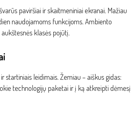
varūs paviršiai ir skaitmeniniai ekranai. Mažiau
asdien naudojamoms funkcijoms. Ambiento
a aukštesnės klasės pojūtį.
ai
ir startiniais leidimais. Žemiau – aiškus gidas:
 kokie technologijų paketai ir į ką atkreipti dėmesį