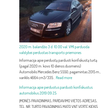
keitimas:
kaip
atpažinti
silpną
akumuliatorių
ir
jį
pakeisti
2020 m. balandžio 3 d. 10.00 val. VMI parduoda
valstybei perduotas transporto priemones
Informacija apie perduotą parduoti konfiskuotą turtą
(pagal 2020 m. kovo 10 dienos duomenis)
Automobilis Mercedes Benz S550, pagamintas 2015 m.,
:
variklis 4664 cm3/335…
Read more
2020
Informacija apie perduotus parduoti konfiskuotus
m.
automobilius 2019 09 25
balandžio
3
ĮMONĖS PAVADINIMAS, PARDAVIMO VIETOS ADRESAS,
d.
TEL. NR. TURTO PAVADINIMAS MATO VNT VERTĖ KIEKIS