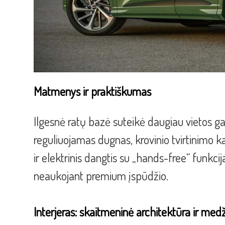
Matmenys ir praktiškumas
Ilgesnė ratų bazė suteikė daugiau vietos g
reguliuojamas dugnas, krovinio tvirtinimo 
ir elektrinis dangtis su „hands-free“ funkci
neaukojant premium įspūdžio.
Interjeras: skaitmeninė architektūra ir med