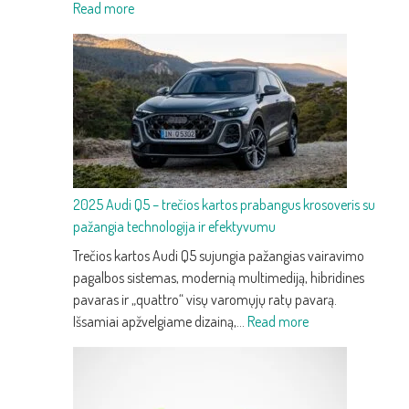
:
Read more
2025
Audi
Q3
–
trečios
kartos
kompaktiškas
premium
2025 Audi Q5 – trečios kartos prabangus krosoveris su
SUV
pažangia technologija ir efektyvumu
su
nauju
Trečios kartos Audi Q5 sujungia pažangias vairavimo
dizainu
pagalbos sistemas, modernią multimediją, hibridines
ir
pavaras ir „quattro“ visų varomųjų ratų pavarą.
technologijomis
:
Išsamiai apžvelgiame dizainą,…
Read more
2025
Audi
Q5
–