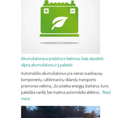
trečios
kartos
prabangus
krosoveris
su
pažangia
technologija
ir
efektyvumu
Akumuliatoriaus priežiūra ir keitimas: kaip atpažinti
silpną akumuliatorių ir jį pakeisti
Automobilio akumuliatorius yra vienas svarbiausių
komponentų, užtikrinančių sklandų transporto
priemonės veikimą. Jis suteikia energiją starteriui, kuris
paleidžia variklį, bei maitina automobilio elektros…
Read
:
more
Akumuliatoriaus
priežiūra
ir