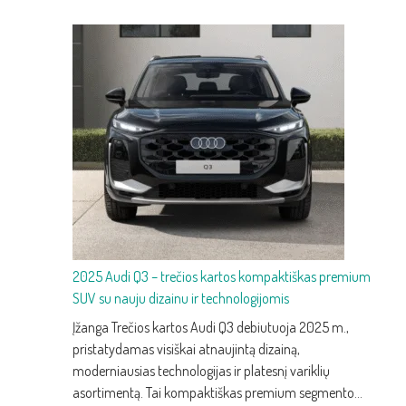
2025 Audi Q3 – trečios kartos kompaktiškas premium
SUV su nauju dizainu ir technologijomis
Įžanga Trečios kartos Audi Q3 debiutuoja 2025 m.,
pristatydamas visiškai atnaujintą dizainą,
moderniausias technologijas ir platesnį variklių
asortimentą. Tai kompaktiškas premium segmento…