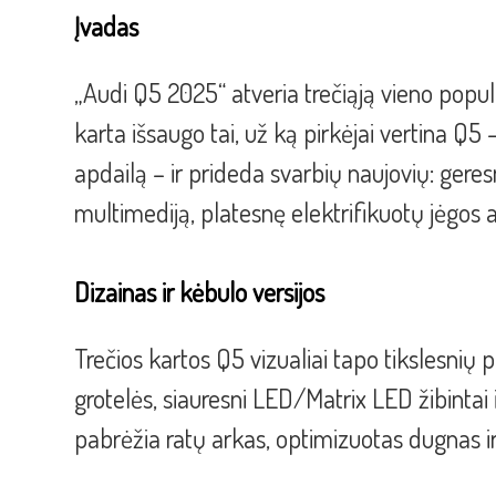
Įvadas
„Audi Q5 2025“ atveria trečiąją vieno populi
karta išsaugo tai, už ką pirkėjai vertina Q5
apdailą – ir prideda svarbių naujovių: gere
multimediją, platesnę elektrifikuotų jėgos 
Dizainas ir kėbulo versijos
Trečios kartos Q5 vizualiai tapo tikslesnių 
grotelės, siauresni LED/Matrix LED žibintai ir
pabrėžia ratų arkas, optimizuotas dugnas i