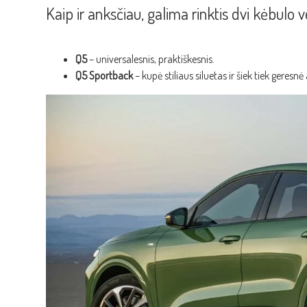
Kaip ir anksčiau, galima rinktis dvi kėbulo ve
Q5
– universalesnis, praktiškesnis.
Q5 Sportback
– kupė stiliaus siluetas ir šiek tiek geres