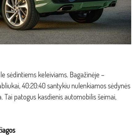
ale sėdintiems keleiviams. Bagažinėje –
kabliukai, 40:20:40 santykiu nulenkiamos sėdynės
ja. Tai patogus kasdienis automobilis šeimai,
žiagos