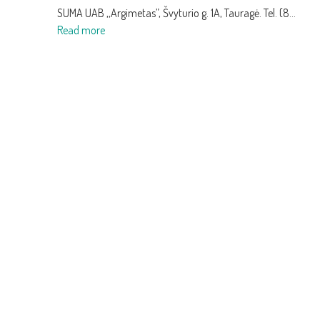
10.00
SUMA UAB ,,Argimetas”, Švyturio g. 1A, Tauragė. Tel. (8…
:
val.
Read more
Informacija
VMI
apie
parduoda
perduotus
valstybei
parduoti
perduotas
konfiskuotus
transporto
automobilius
priemones
2019
09
25