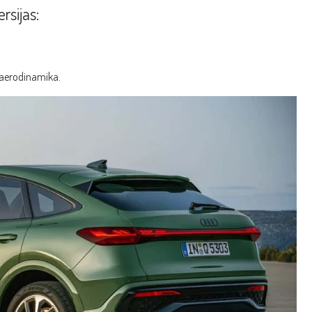
rsijas:
nė aerodinamika.