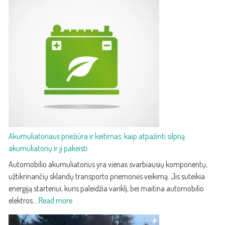
Audi
Q5
–
treči
karto
prab
kroso
su
paža
techn
ir
efek
Akumuliatoriaus priežiūra ir keitimas: kaip atpažinti silpną
akumuliatorių ir jį pakeisti
Automobilio akumuliatorius yra vienas svarbiausių komponentų,
užtikrinančių sklandų transporto priemonės veikimą. Jis suteikia
energiją starteriui, kuris paleidžia variklį, bei maitina automobilio
:
elektros…
Read more
Akumuliatoriaus
priežiūra