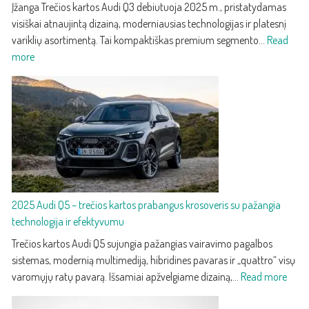
Įžanga Trečios kartos Audi Q3 debiutuoja 2025 m., pristatydamas
visiškai atnaujintą dizainą, moderniausias technologijas ir platesnį
variklių asortimentą. Tai kompaktiškas premium segmento…
Read
:
more
2025
Audi
Q3
–
trečios
kartos
kompaktiškas
premium
2025 Audi Q5 – trečios kartos prabangus krosoveris su pažangia
SUV
technologija ir efektyvumu
su
nauju
Trečios kartos Audi Q5 sujungia pažangias vairavimo pagalbos
dizainu
sistemas, modernią multimediją, hibridines pavaras ir „quattro“ visų
ir
:
varomųjų ratų pavarą. Išsamiai apžvelgiame dizainą,…
Read more
technologijomis
2025