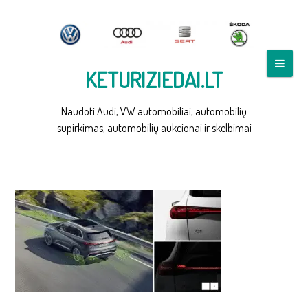
Skip
to
content
KETURIZIEDAI.LT
Naudoti Audi, VW automobiliai, automobilių
supirkimas, automobilių aukcionai ir skelbimai
AUDI Q5 TECH PRO PAKET