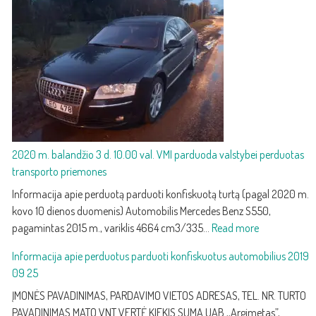
ir
keitimas:
kaip
atpažinti
silpną
akumuliatorių
ir
jį
pakeisti
2020 m. balandžio 3 d. 10.00 val. VMI parduoda valstybei perduotas
transporto priemones
Informacija apie perduotą parduoti konfiskuotą turtą (pagal 2020 m.
kovo 10 dienos duomenis) Automobilis Mercedes Benz S550,
:
pagamintas 2015 m., variklis 4664 cm3/335…
Read more
2020
Informacija apie perduotus parduoti konfiskuotus automobilius 2019
m.
09 25
balandžio
3
ĮMONĖS PAVADINIMAS, PARDAVIMO VIETOS ADRESAS, TEL. NR. TURTO
d.
PAVADINIMAS MATO VNT VERTĖ KIEKIS SUMA UAB ,,Argimetas”,