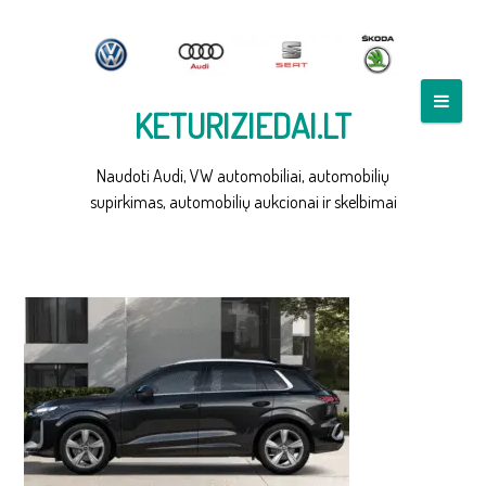
Skip
to
content
KETURIZIEDAI.LT
Naudoti Audi, VW automobiliai, automobilių
supirkimas, automobilių aukcionai ir skelbimai
AUDI Q5 2025 SIDE