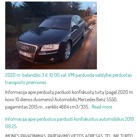
Akumuliatoriaus
priežiūra
ir
keitimas:
kaip
atpažinti
silpną
akumuliatorių
ir
jį
pakeisti
2020 m. balandžio 3 d. 10.00 val. VMI parduoda valstybei perduotas
transporto priemones
Informacija apie perduotą parduoti konfiskuotą turtą (pagal 2020 m.
kovo 10 dienos duomenis) Automobilis Mercedes Benz S550,
:
pagamintas 2015 m., variklis 4664 cm3/335…
Read more
2020
Informacija apie perduotus parduoti konfiskuotus automobilius 2019
m.
09 25
balandžio
3
ĮMONĖS PAVADINIMAS, PARDAVIMO VIETOS ADRESAS, TEL. NR. TURTO