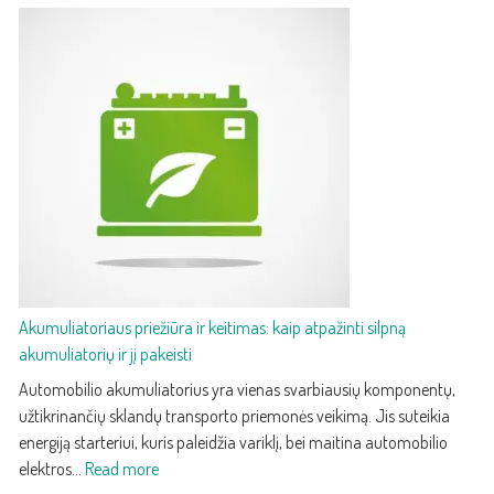
2025
Audi
Q5
–
treči
karto
prab
kroso
su
paža
techn
ir
efek
Akumuliatoriaus priežiūra ir keitimas: kaip atpažinti silpną
akumuliatorių ir jį pakeisti
Automobilio akumuliatorius yra vienas svarbiausių komponentų,
užtikrinančių sklandų transporto priemonės veikimą. Jis suteikia
energiją starteriui, kuris paleidžia variklį, bei maitina automobilio
:
elektros…
Read more