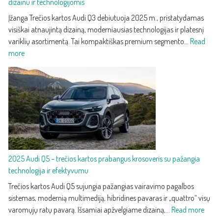
dizainu ir technologijomis
Įžanga Trečios kartos Audi Q3 debiutuoja 2025 m., pristatydamas
visiškai atnaujintą dizainą, moderniausias technologijas ir platesnį
variklių asortimentą. Tai kompaktiškas premium segmento…
Read
:
more
2025
Audi
Q3
–
trečios
kartos
kompaktiškas
premium
2025 Audi Q5 – trečios kartos prabangus krosoveris su pažangia
SUV
technologija ir efektyvumu
su
nauju
Trečios kartos Audi Q5 sujungia pažangias vairavimo pagalbos
dizainu
sistemas, modernią multimediją, hibridines pavaras ir „quattro“ visų
ir
:
varomųjų ratų pavarą. Išsamiai apžvelgiame dizainą,…
Read more
technologijomis