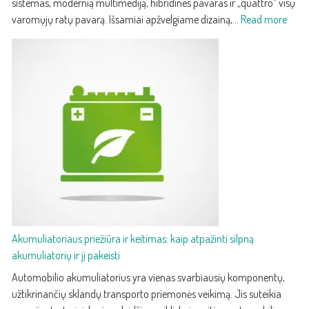
sistemas, modernią multimediją, hibridines pavaras ir „quattro“ visų
ir
:
varomųjų ratų pavarą. Išsamiai apžvelgiame dizainą,…
Read more
technologijomis
2025
Audi
Q5
–
treči
karto
prab
kroso
su
paža
techn
ir
efek
Akumuliatoriaus priežiūra ir keitimas: kaip atpažinti silpną
akumuliatorių ir jį pakeisti
Automobilio akumuliatorius yra vienas svarbiausių komponentų,
užtikrinančių sklandų transporto priemonės veikimą. Jis suteikia