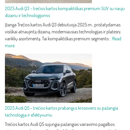
2025 Audi Q3 – trečios kartos kompaktiškas premium SUV su nauju
dizainu ir technologijomis
Įžanga Trečios kartos Audi Q3 debiutuoja 2025 m., pristatydamas
visiškai atnaujintą dizainą, moderniausias technologijas ir platesnį
variklių asortimentą. Tai kompaktiškas premium segmento…
Read
:
more
2025
Audi
Q3
–
trečios
kartos
kompaktiškas
premium
2025 Audi Q5 – trečios kartos prabangus krosoveris su pažangia
SUV
technologija ir efektyvumu
su
nauju
Trečios kartos Audi Q5 sujungia pažangias vairavimo pagalbos
dizainu