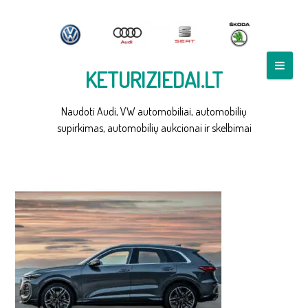
Skip
to
content
KETURIZIEDAI.LT
Naudoti Audi, VW automobiliai, automobilių
supirkimas, automobilių aukcionai ir skelbimai
2025-AUDI-Q5-4-1