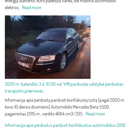
energiją starteriui, kuris paleidžia variklį, bei maitina automobilio
:
elektros…
Read more
Akumuliatoriaus
priežiūra
ir
keitimas:
kaip
atpažinti
silpną
akumuliatorių
ir
jį
pakeisti
2020 m. balandžio 3 d. 10.00 val. VMI parduoda valstybei perduotas
transporto priemones
Informacija apie perduotą parduoti konfiskuotą turtą (pagal 2020 m.
kovo 10 dienos duomenis) Automobilis Mercedes Benz S550,
:
pagamintas 2015 m., variklis 4664 cm3/335…
Read more
2020
Informacija apie perduotus parduoti konfiskuotus automobilius 2019
m.