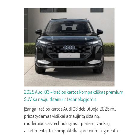
2025 Audi Q3 – trečios kartos kompaktiškas premium
SUV su nauju dizainu ir technologijomis
Įžanga Trečios kartos Audi Q3 debiutuoja 2025 m.,
pristatydamas visiškai atnaujintą dizainą,
moderniausias technologijas ir platesnį variklių
asortimentą. Tai kompaktiškas premium segmento…