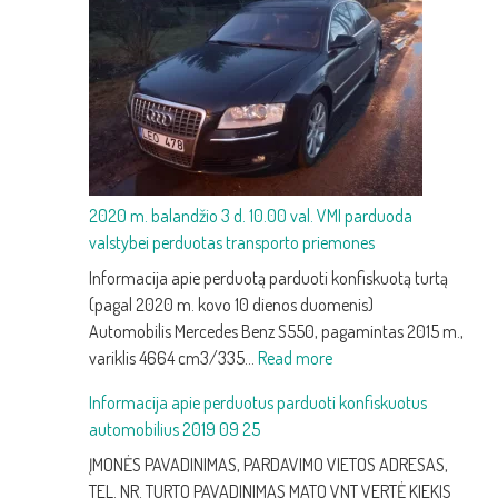
keitimas:
kaip
atpažinti
silpną
akumuliatorių
ir
jį
pakeisti
2020 m. balandžio 3 d. 10.00 val. VMI parduoda
valstybei perduotas transporto priemones
Informacija apie perduotą parduoti konfiskuotą turtą
(pagal 2020 m. kovo 10 dienos duomenis)
Automobilis Mercedes Benz S550, pagamintas 2015 m.,
:
variklis 4664 cm3/335…
Read more
2020
Informacija apie perduotus parduoti konfiskuotus
m.
automobilius 2019 09 25
balandžio
3
ĮMONĖS PAVADINIMAS, PARDAVIMO VIETOS ADRESAS,
d.
TEL. NR. TURTO PAVADINIMAS MATO VNT VERTĖ KIEKIS