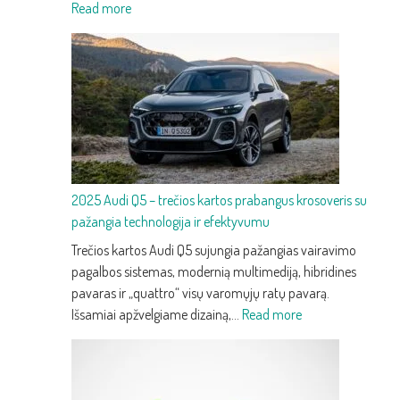
:
Read more
2025
Audi
Q3
–
trečios
kartos
kompaktiškas
premium
2025 Audi Q5 – trečios kartos prabangus krosoveris su
SUV
pažangia technologija ir efektyvumu
su
nauju
Trečios kartos Audi Q5 sujungia pažangias vairavimo
dizainu
pagalbos sistemas, modernią multimediją, hibridines
ir
pavaras ir „quattro“ visų varomųjų ratų pavarą.
technologijomis
:
Išsamiai apžvelgiame dizainą,…
Read more
2025
Audi
Q5
–