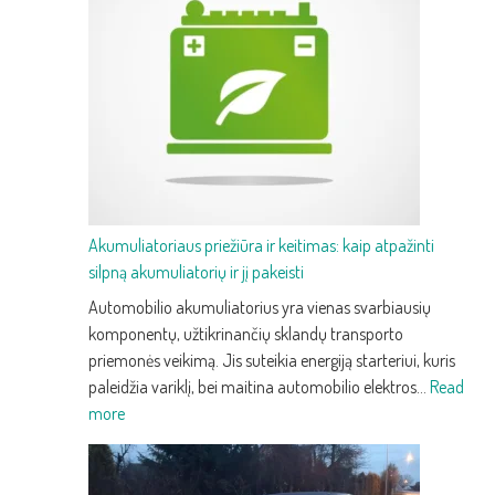
trečios
kartos
prabangus
krosoveris
su
pažangia
technologija
ir
efektyvumu
Akumuliatoriaus priežiūra ir keitimas: kaip atpažinti
silpną akumuliatorių ir jį pakeisti
Automobilio akumuliatorius yra vienas svarbiausių
komponentų, užtikrinančių sklandų transporto
priemonės veikimą. Jis suteikia energiją starteriui, kuris
paleidžia variklį, bei maitina automobilio elektros…
Read
:
more
Akumuliatoriaus
priežiūra
ir