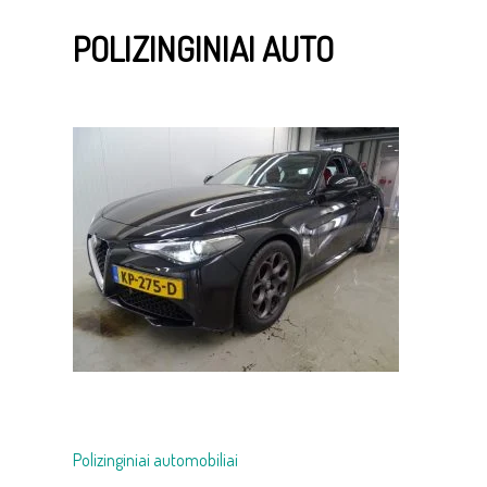
POLIZINGINIAI AUTO
Navigacija
Polizinginiai automobiliai