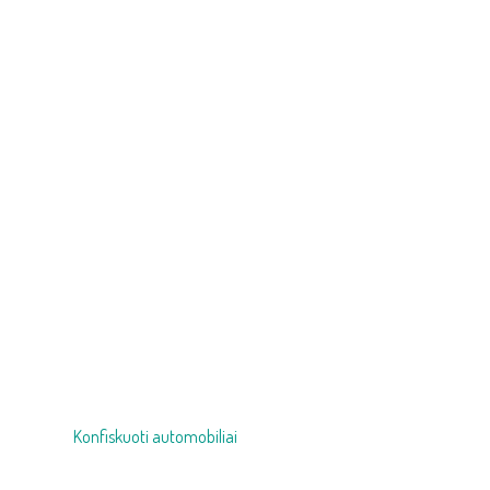
Navigacija
Konfiskuoti automobiliai
tarp