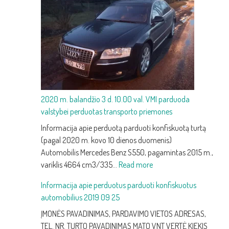
keitimas:
kaip
atpažinti
silpną
akumuliatorių
ir
jį
pakeisti
2020 m. balandžio 3 d. 10.00 val. VMI parduoda
valstybei perduotas transporto priemones
Informacija apie perduotą parduoti konfiskuotą turtą
(pagal 2020 m. kovo 10 dienos duomenis)
Automobilis Mercedes Benz S550, pagamintas 2015 m.,
:
variklis 4664 cm3/335…
Read more
2020
Informacija apie perduotus parduoti konfiskuotus
m.
automobilius 2019 09 25
balandžio
3
ĮMONĖS PAVADINIMAS, PARDAVIMO VIETOS ADRESAS,
d.
TEL. NR. TURTO PAVADINIMAS MATO VNT VERTĖ KIEKIS