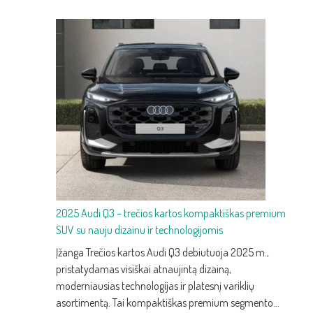
2025 Audi Q3 – trečios kartos kompaktiškas premium
SUV su nauju dizainu ir technologijomis
Įžanga Trečios kartos Audi Q3 debiutuoja 2025 m.,
pristatydamas visiškai atnaujintą dizainą,
moderniausias technologijas ir platesnį variklių
asortimentą. Tai kompaktiškas premium segmento…