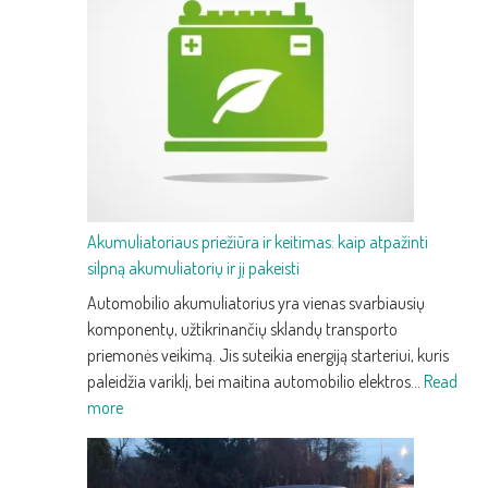
trečios
kartos
prabangus
krosoveris
su
pažangia
technologija
ir
efektyvumu
Akumuliatoriaus priežiūra ir keitimas: kaip atpažinti
silpną akumuliatorių ir jį pakeisti
Automobilio akumuliatorius yra vienas svarbiausių
komponentų, užtikrinančių sklandų transporto
priemonės veikimą. Jis suteikia energiją starteriui, kuris
paleidžia variklį, bei maitina automobilio elektros…
Read
:
more
Akumuliatoriaus
priežiūra
ir