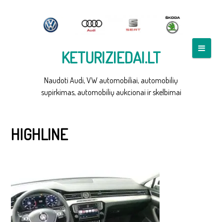
Skip
to
content
KETURIZIEDAI.LT
Naudoti Audi, VW automobiliai, automobilių
supirkimas, automobilių aukcionai ir skelbimai
VW PASSAT B8 WHITE INTERIOR
HIGHLINE