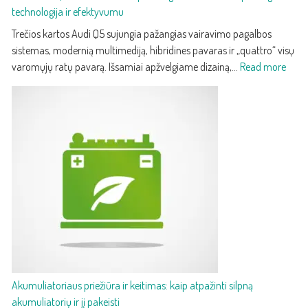
technologija ir efektyvumu
su
nauju
Trečios kartos Audi Q5 sujungia pažangias vairavimo pagalbos
dizainu
sistemas, modernią multimediją, hibridines pavaras ir „quattro“ visų
ir
:
varomųjų ratų pavarą. Išsamiai apžvelgiame dizainą,…
Read more
technologijomis
2025
Audi
Q5
–
treči
karto
prab
kroso
su
paža
techn
ir
efek
Akumuliatoriaus priežiūra ir keitimas: kaip atpažinti silpną
akumuliatorių ir jį pakeisti