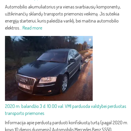
Automobilio akumuliatorius yra vienas svarbiausių komponentų,
užtikrinančių sklandų transporto priemonės veikimą. Jis suteikia
energiją starteriui, kuris paleidžia variklį, bei maitina automobilio
:
elektros…
Read more
Akumuliatoriaus
priežiūra
ir
keitimas:
kaip
atpažinti
silpną
akumuliatorių
ir
jį
pakeisti
2020 m. balandžio 3 d. 10.00 val. VMI parduoda valstybei perduotas
transporto priemones
Informacija apie perduotą parduoti konfiskuotą turtą (pagal 2020 m.
kovo 10 dienos duomenis) Automobilis Mercedes Benz S550,