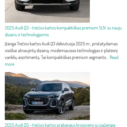
2025 Audi Q3 – trečios kartos kompaktiškas premium SUV su nauju
dizainu ir technologijomis
Įžanga Trečios kartos Audi Q3 debiutuoja 2025 m., pristatydamas
visiškai atnaujintą dizainą, moderniausias technologijas ir platesnį
variklių asortimentą. Tai kompaktiškas premium segmento…
Read
:
more
2025
Audi
Q3
–
trečios
kartos
kompaktiškas
premium
2025 Audi Q5 – trečios kartos prabangus krosoveris su pažangia
SUV