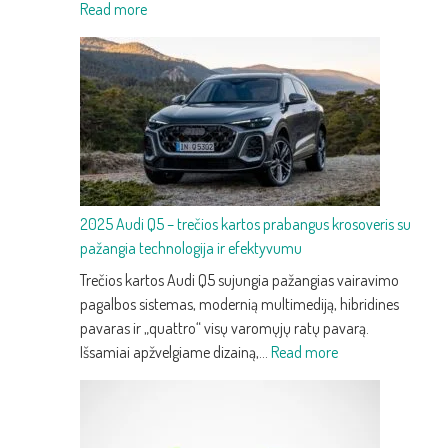
:
Read more
2025
Audi
Q3
–
trečios
kartos
kompaktiškas
premium
2025 Audi Q5 – trečios kartos prabangus krosoveris su
SUV
pažangia technologija ir efektyvumu
su
nauju
Trečios kartos Audi Q5 sujungia pažangias vairavimo
dizainu
pagalbos sistemas, modernią multimediją, hibridines
ir
pavaras ir „quattro“ visų varomųjų ratų pavarą.
technologijomis
:
Išsamiai apžvelgiame dizainą,…
Read more
2025
Audi
Q5
–