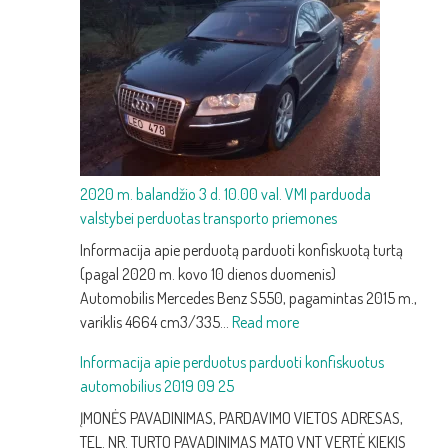
keitimas:
kaip
atpažinti
silpną
akumuliatorių
ir
jį
pakeisti
2020 m. balandžio 3 d. 10.00 val. VMI parduoda
valstybei perduotas transporto priemones
Informacija apie perduotą parduoti konfiskuotą turtą
(pagal 2020 m. kovo 10 dienos duomenis)
Automobilis Mercedes Benz S550, pagamintas 2015 m.,
:
variklis 4664 cm3/335…
Read more
2020
Informacija apie perduotus parduoti konfiskuotus
m.
automobilius 2019 09 25
balandžio
3
ĮMONĖS PAVADINIMAS, PARDAVIMO VIETOS ADRESAS,
d.
TEL. NR. TURTO PAVADINIMAS MATO VNT VERTĖ KIEKIS