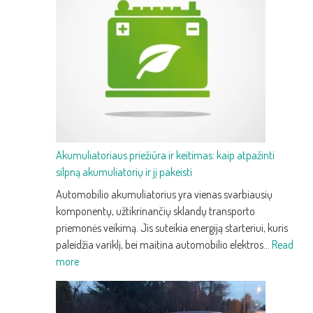
trečios
kartos
prabangus
krosoveris
su
pažangia
technologija
ir
efektyvumu
Akumuliatoriaus priežiūra ir keitimas: kaip atpažinti
silpną akumuliatorių ir jį pakeisti
Automobilio akumuliatorius yra vienas svarbiausių
komponentų, užtikrinančių sklandų transporto
priemonės veikimą. Jis suteikia energiją starteriui, kuris
paleidžia variklį, bei maitina automobilio elektros…
Read
:
more
Akumuliatoriaus
priežiūra
ir