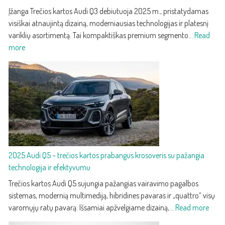
Įžanga Trečios kartos Audi Q3 debiutuoja 2025 m., pristatydamas
visiškai atnaujintą dizainą, moderniausias technologijas ir platesnį
variklių asortimentą. Tai kompaktiškas premium segmento…
Read
:
more
2025
Audi
Q3
–
trečios
kartos
kompaktiškas
premium
2025 Audi Q5 – trečios kartos prabangus krosoveris su pažangia
SUV
technologija ir efektyvumu
su
nauju
Trečios kartos Audi Q5 sujungia pažangias vairavimo pagalbos
dizainu
sistemas, modernią multimediją, hibridines pavaras ir „quattro“ visų
ir
:
varomųjų ratų pavarą. Išsamiai apžvelgiame dizainą,…
Read more
technologijomis
2025