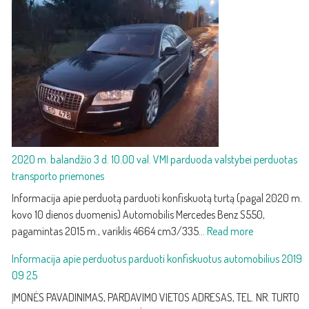
priežiūra
ir
keitimas:
kaip
atpažinti
silpną
akumuliatorių
ir
jį
pakeisti
2020 m. balandžio 3 d. 10.00 val. VMI parduoda valstybei perduotas
transporto priemones
Informacija apie perduotą parduoti konfiskuotą turtą (pagal 2020 m.
kovo 10 dienos duomenis) Automobilis Mercedes Benz S550,
:
pagamintas 2015 m., variklis 4664 cm3/335…
Read more
2020
Informacija apie perduotus parduoti konfiskuotus automobilius 2019
m.
09 25
balandžio
3
ĮMONĖS PAVADINIMAS, PARDAVIMO VIETOS ADRESAS, TEL. NR. TURTO