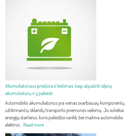
Audi
Q5
–
treči
karto
prab
kroso
su
paža
techn
ir
efek
Akumuliatoriaus priežiūra ir keitimas: kaip atpažinti silpną
akumuliatorių ir jį pakeisti
Automobilio akumuliatorius yra vienas svarbiausių komponentų,
užtikrinančių sklandų transporto priemonės veikimą. Jis suteikia
energiją starteriui, kuris paleidžia variklį, bei maitina automobilio
:
elektros…
Read more
Akumuliatoriaus